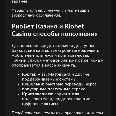
заранее.
Играйте ответственно и учитывайте
возрастные ограничения.
РиоБет Казино и Riobet
Casino способы пополнения
Для внесения средств обычно доступны
банковские карты, электронные кошельки,
мобильные платежи и криптовалюты.
Точный список методов зависит от региона и
отображается в кассе аккаунта.
Карты:
Visa, Mastercard и другие
поддерживаемые системы.
Кошельки:
быстрые переводы через
популярные платежные сервисы.
Криптовалюта:
вариант для
пользователей, предпочитающих
цифровые активы.
Перед пополнением важно проверить лимиты,