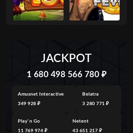
JACKPOT
1 680 498 566 780 ₽
Amusnet Interactive
Belatra
349 928 ₽
3 280 771 ₽
Play`n Go
Netent
11 769 974 ₽
43 651 217 ₽