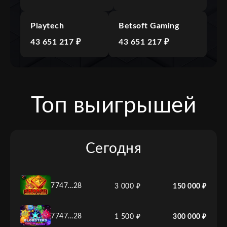
Playtech
Betsoft Gaming
43 651 217 ₽
43 651 217 ₽
Топ выигрышей
Сегодня
7747...28
3 000 ₽
150 000 ₽
7747...28
1 500 ₽
300 000 ₽