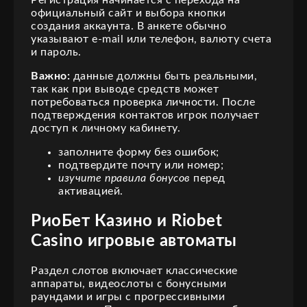
официальный сайт и выбора кнопки
создания аккаунта. В анкете обычно
указывают e-mail или телефон, валюту счета
и пароль.
Важно:
данные должны быть реальными,
так как при выводе средств может
потребоваться проверка личности. После
подтверждения контактов игрок получает
доступ к личному кабинету.
заполните форму без ошибок;
подтвердите почту или номер;
изучите правила бонусов
перед
активацией.
РиоБет Казино и Riobet
Casino игровые автоматы
Раздел слотов включает классические
аппараты, видеослоты с бонусными
раундами и игры с прогрессивными