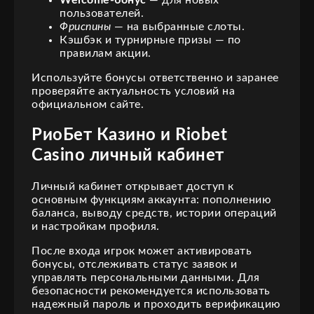
Welcome-бонус
— для новых
пользователей.
Фриспины
— на выбранные слоты.
Кэшбэк и турнирные призы — по
правилам акции.
Используйте бонусы ответственно и заранее
проверяйте актуальность условий на
официальном сайте.
РиоБет Казино и Riobet
Casino личный кабинет
Личный кабинет открывает доступ к
основным функциям аккаунта: пополнению
баланса, выводу средств, истории операций
и настройкам профиля.
После входа игрок может активировать
бонусы, отслеживать статус заявок и
управлять персональными данными. Для
безопасности рекомендуется использовать
надежный пароль и проходить верификацию