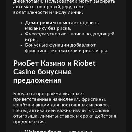
джекпотами. Пользователи могут выбирать
автоматы по провайдеру, теме,
волатильности и числу линий.
Демо-режим
помогает оценить
механику без риска.
Фильтры
ускоряют поиск подходящей
игры.
Бонусные функции добавляют
фриспины, множители и риск-игры.
РиоБет Казино и Riobet
Casino бонусные
предложения
Бонусная программа включает
приветственные начисления, фриспины,
кэшбэк и акции для постоянных игроков.
Перед активацией важно изучить условия
отыгрыша, лимиты ставок и сроки действия
предложения.