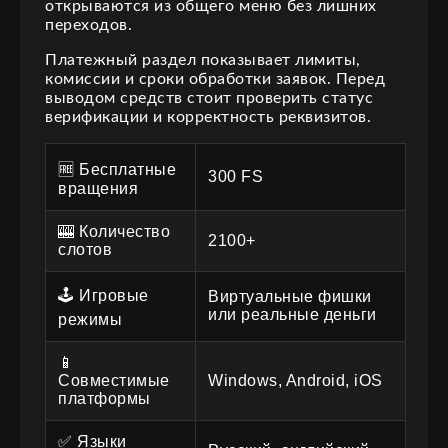
открываются из общего меню без лишних
переходов.
Платежный раздел показывает лимиты,
комиссии и сроки обработки заявок. Перед
выводом средств стоит проверить статус
верификации и корректность реквизитов.
🆓 Бесплатные
300 FS
вращения
🎰 Количество
2100+
слотов
🕹️ Игровые
Виртуальные фишки
или реальные деньги
режимы
📱
Совместимые
Windows, Android, iOS
платформы
✅ Языки